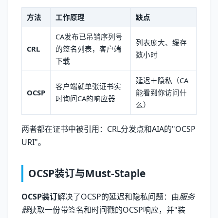
方法
工作原理
缺点
CA发布已吊销序列号
列表庞大、缓存
CRL
的签名列表，客户端
数小时
下载
延迟＋隐私（CA
客户端就单张证书实
OCSP
能看到你访问什
时询问CA的响应器
么）
两者都在证书中被引用：CRL分发点和AIA的"OCSP
URI"。
OCSP装订与Must-Staple
OCSP装订
解决了OCSP的延迟和隐私问题：由
服务
器
获取一份带签名和时间戳的OCSP响应，并"装