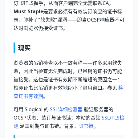
订"进TLS握手，从而客户端完全无需联系CA。
Must-Staple
是要求必须有有效装订响应的证书标
志，弥补了"软失败"漏洞——即当OCSP响应器不可
达时浏览器仍接受证书。
现实
浏览器的吊销检查以不一致著称——许多采用软失
败，因此当检查无法完成时，已吊销的证书仍可能
被接受。这也是证书有效期不断缩短的原因之一：
短命证书比吊销更有效地缩小了滥用窗口。参见
检
查证书有效期
。
可用 Slogical 的
SSL详细检测器
验证服务器的
OCSP状态、装订与证书链；本站的基础
SSL/TLS检
测
涵盖到期与证书链。背景：
证书链
。