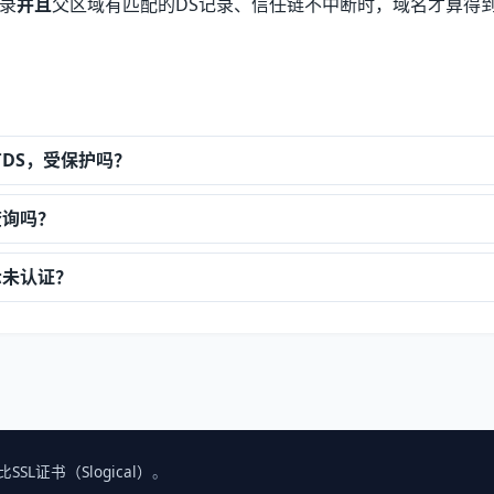
记录
并且
父区域有匹配的DS记录、信任链不中断时，域名才算得
有DS，受保护吗？
查询吗？
示未认证？
SSL证书（Slogical）
。