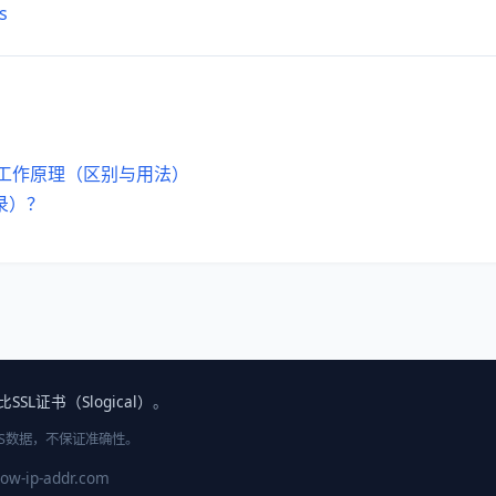
s
S的工作原理（区别与用法）
录）？
SSL证书（Slogical）
。
NS数据，不保证准确性。
ow-ip-addr.com