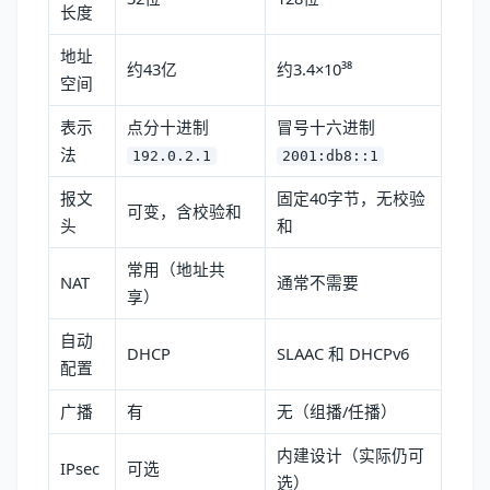
长度
地址
约43亿
约3.4×10³⁸
空间
表示
点分十进制
冒号十六进制
法
192.0.2.1
2001:db8::1
报文
固定40字节，无校验
可变，含校验和
头
和
常用（地址共
NAT
通常不需要
享）
自动
DHCP
SLAAC 和 DHCPv6
配置
广播
有
无（组播/任播）
内建设计（实际仍可
IPsec
可选
选）