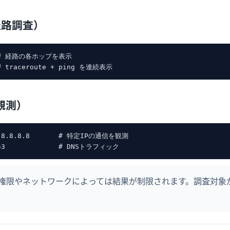
r（経路調査）
   # 経路の各ホップを表示

ト観測）
st 8.8.8.8       # 特定IPの通信を観測

権限やネットワークによっては結果が制限されます。調査対象