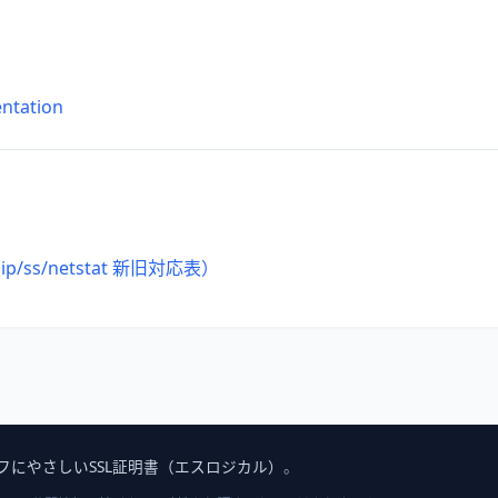
entation
p/ss/netstat 新旧対応表）
フにやさしいSSL証明書（エスロジカル）
。