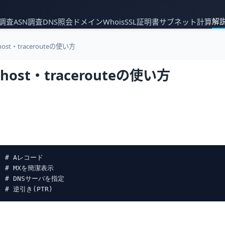
解
P調査
ASN調査
DNS照会
ドメインWhois
SSL証明書
サブネット計算
host・tracerouteの使い方
・host・tracerouteの使い方
   # Aレコード

t  # MXを簡潔表示

   # DNSサーバを指定
