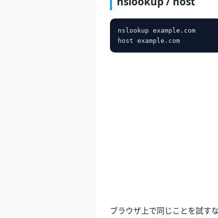
nslookup / host
nslookup example.com

ブラウザ上で同じことを試す