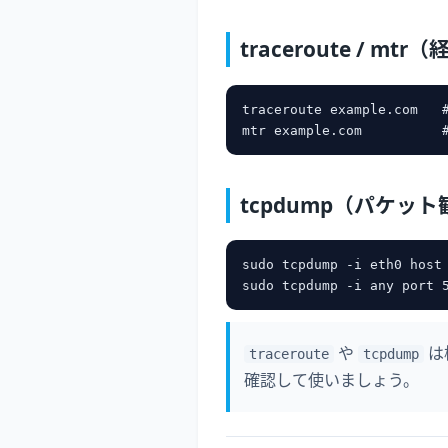
traceroute / mt
traceroute example.com
tcpdump（パケッ
sudo tcpdump -i eth0 ho
や
は
traceroute
tcpdump
確認して使いましょう。