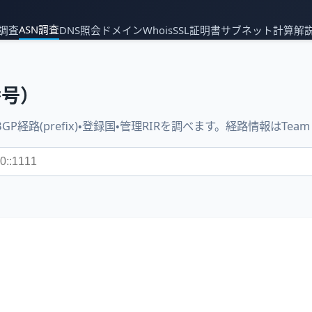
ASN調査
P調査
DNS照会
ドメインWhois
SSL証明書
サブネット計算
解
番号）
GP経路(prefix)・登録国・管理RIRを調べます。経路情報はTea