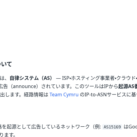
ついて
スは、
自律システム（AS）
— ISP・ホスティング事業者・クラウ
告（announce）されています。このツールはIPから
起源AS
り出します。経路情報は
Team Cymru
のIP-to-ASNサービスに
経路を起源として広告しているネットワーク（例:
はGoo
AS15169
ります。