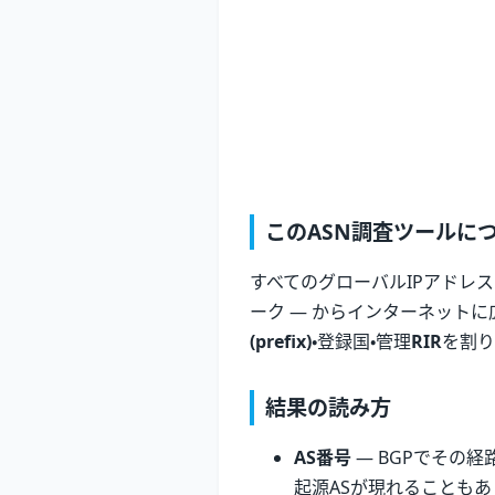
このASN調査ツールに
すべてのグローバルIPアドレ
ーク — からインターネットに広
(prefix)
・登録国・管理
RIR
を割
結果の読み方
AS番号
— BGPでその
起源ASが現れることもあ