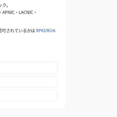
ック。
NIC・LACNIC・
く認可されているかは
RPKI/ROA