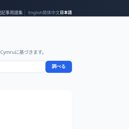
説記事
用語集
English
简体中文
日本語
m Cymruに基づきます。
調べる