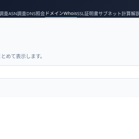
ドメインWhois
P調査
ASN調査
DNS照会
SSL証明書
サブネット計算
解
まとめて表示します。