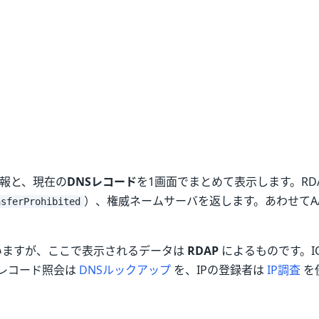
報と、現在の
DNSレコード
を1画面でまとめて表示します。RD
）、権威ネームサーバを返します。あわせてA/AA
nsferProhibited
ていますが、ここで表示されるデータは
RDAP
によるものです。IC
のレコード照会は
DNSルックアップ
を、IPの登録者は
IP調査
を