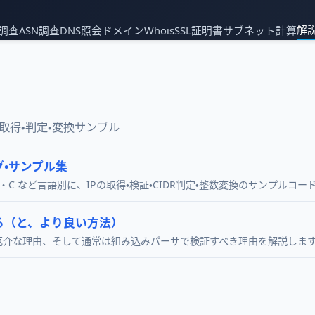
解
P調査
ASN調査
DNS照会
ドメインWhois
SSL証明書
サブネット計算
のIP取得・判定・変換サンプル
グ・サンプル集
de)・PHP・C など言語別に、IPの取得・検証・CIDR判定・整数変換のサンプル
る（と、より良い方法）
現が厄介な理由、そして通常は組み込みパーサで検証すべき理由を解説しま