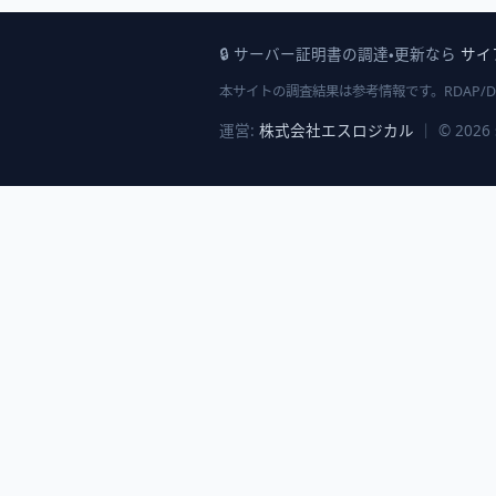
🔒 サーバー証明書の調達・更新なら
サイ
本サイトの調査結果は参考情報です。RDAP/
運営:
株式会社エスロジカル
｜ © 2026 