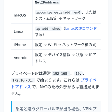
NetIPAddress
、または
ipconfig getifaddr en0
macOS
システム設定 → ネットワーク
（
LinuxのIPコマンド
ip addr show
Linux
参照）
iPhone
設定 → Wi‑Fi → ネットワーク横の (i)
設定 → デバイス情報 → 状態 → IPア
Android
ドレス
プライベートIPは通常
、
、
192.168.
10.
で始まります。これらは
プライベー
172.16〜31.
トアドレス
で、NATのため外部からは直接見えま
せん。
想定と違うグローバルIPが出る場合、VPN・プ