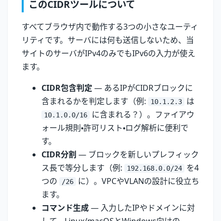
このCIDRツールについて
すべてブラウザ内で動作する3つの小さなユーティ
リティです。サーバには何も送信しないため、当
サイトのサーバがIPv4のみでもIPv6の入力が使え
ます。
CIDR包含判定
— あるIPがCIDRブロックに
含まれるかを判定します（例:
は
10.1.2.3
に含まれる？）。ファイアウ
10.1.0.0/16
ォール規則・許可リスト・ログ解析に便利で
す。
CIDR分割
— ブロックを新しいプレフィック
ス長で等分します（例:
を4
192.168.0.0/24
つの
に）。VPCやVLANの設計に役立ち
/26
ます。
コマンド生成
— 入力したIPやドメインに対