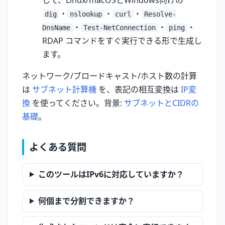
して、Linux/macOSとWindows向けの
・
・
・
dig
nslookup
curl
Resolve-
・
・
・
DnsName
Test-NetConnection
ping
RDAP コマンドをすぐ実行できる形で生成し
ます。
ネットワーク/ブロードキャスト/ホスト数の計算
は
サブネット計算機
を、表記の相互変換は
IP変
換
を使ってください。背景:
サブネットとCIDRの
基礎
。
よくある質問
このツールはIPv6に対応していますか？
何個まで分割できますか？